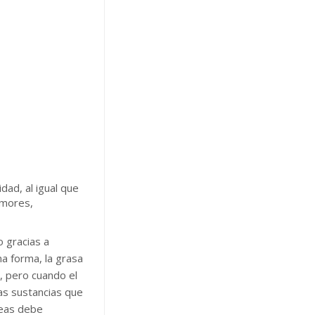
ad, al igual que
umores,
 gracias a
a forma, la grasa
r, pero cuando el
as sustancias que
reas debe