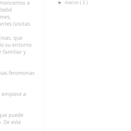
marzo
( 2 )
 comencemos a
►
 bebé
 mes,
ntes (visitas
linas, que
do su entorno
r familiar y
pias feromonas
e empiece a
 que puede
. De este