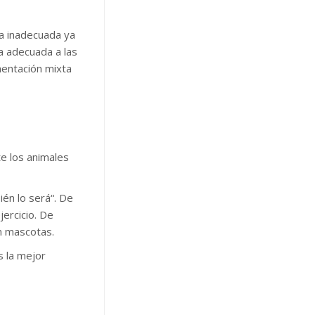
ta inadecuada ya
ta adecuada a las
mentación mixta
e los animales
én lo será“. De
ercicio. De
n mascotas.
 la mejor