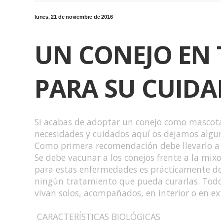
lunes, 21 de noviembre de 2016
UN CONEJO EN 
PARA SU CUID
Si acabas de adoptar un conejo como mascota
necesidades y cuidados aquí os dejamos algu
Como primera recomendación debe llevarlo a u
Se debe vacunar a los conejos frente a la mi
para estas enfermedades es prácticamente de
ningún tratamiento que pueda curarlas. Todo
vivan solos, acompañados, en interior o en ex
CARACTERÍSTICAS BIOLÓGICAS