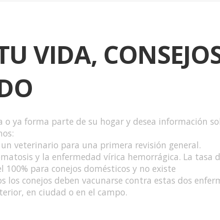
TU VIDA, CONSEJO
ADO
 o ya forma parte de su hogar y desea información so
nos:
n veterinario para una primera revisión general.
xomatosis y la enfermedad vírica hemorrágica. La tasa 
l 100% para conejos domésticos y no existe
s los conejos deben vacunarse contra estas dos enfe
terior, en ciudad o en el campo.