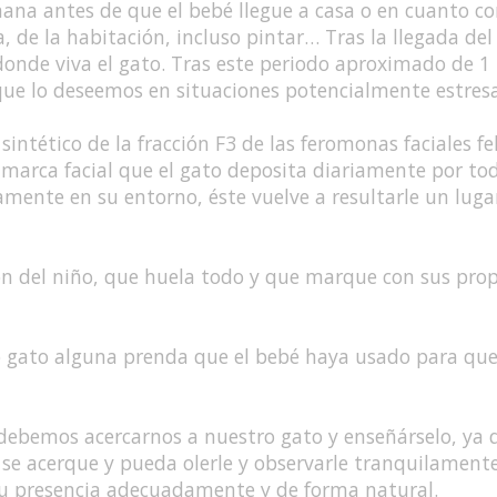
semana antes de que el bebé llegue a casa o en cuanto
 de la habitación, incluso pintar… Tras la llegada del
onde viva el gato. Tras este periodo aproximado de 1
ue lo deseemos en situaciones potencialmente estresa
sintético de la fracción F3 de las feromonas faciales fe
 marca facial que el gato deposita diariamente por to
riamente en su entorno, éste vuelve a resultarle un luga
ión del niño, que huela todo y que marque con sus pro
tro gato alguna prenda que el bebé haya usado para qu
 debemos acercarnos a nuestro gato y enseñárselo, ya
se acerque y pueda olerle y observarle tranquilamente
u presencia adecuadamente y de forma natural.