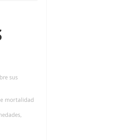
S
bre sus
de mortalidad
rmedades,