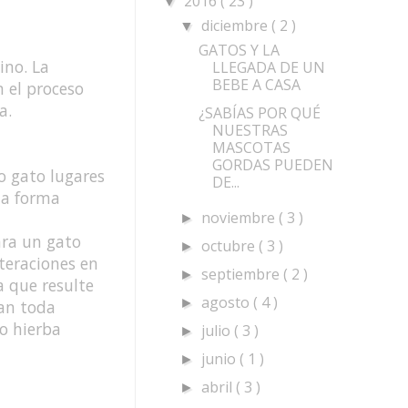
2016
( 23 )
▼
diciembre
( 2 )
▼
GATOS Y LA
ino. La
LLEGADA DE UN
BEBE A CASA
 el proceso
a.
¿SABÍAS POR QUÉ
NUESTRAS
MASCOTAS
GORDAS PUEDEN
o gato lugares
DE...
ta forma
noviembre
( 3 )
►
ara un gato
octubre
( 3 )
►
teraciones en
septiembre
( 2 )
►
 que resulte
agosto
( 4 )
►
ran toda
(o hierba
julio
( 3 )
►
junio
( 1 )
►
abril
( 3 )
►