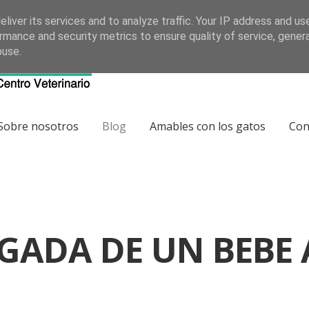
e Puerto de Somiedo, n 5 bajo interior, El Polígono, Gijón, 33207
liver its services and to analyze traffic. Your IP address and us
rmance and security metrics to ensure quality of service, gene
buse.
Sobre nosotros
Blog
Amables con los gatos
Con
EGADA DE UN BEBE 