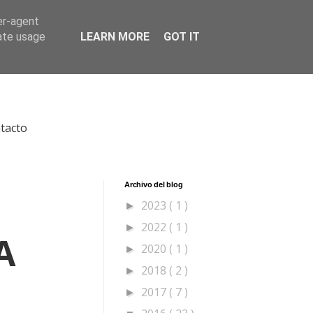
984154568
cvmavet@maveterinariagijon.es
er-agent
rate usage
LEARN MORE
GOT IT
tacto
Archivo del blog
2023
( 1 )
►
2022
( 1 )
►
A
2020
( 1 )
►
2018
( 2 )
►
2017
( 7 )
►