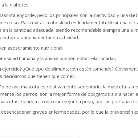
 a la diabetes.
scota engorde, pero los principales son la inactividad y una die
n exceso. Para evitar la obesidad es fundamental utilizar una die
arla en la cantidad adecuada, siendo recomendable siempre una ali
 entorno para aumentar su actividad.
uen asesoramiento nutricional.
obesidad humana y la animal pueden estar relacionadas.
n ejercicio? ¿Qué tipo de alimentación están tomando? Obviament
s decidamos que tienen que comer.
ueño de una mascota es relativamente sedentario, la mascota tambi
ente los perros, son la mejor forma de obligarnos a ir a hacer ej
mascotas, tienden a controlar mejor su peso, que las personas si
 desencadenar graves enfermedades, por lo que la prevención es