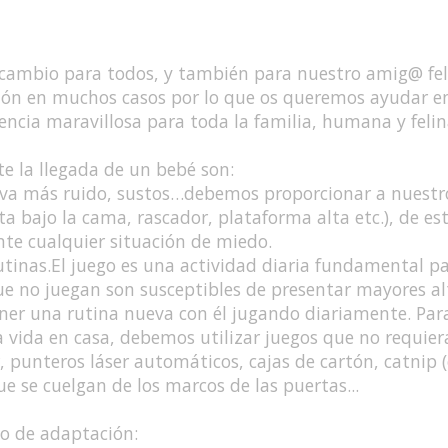
n cambio para todos, y también para nuestro amig@ fel
ión en muchos casos por lo que os queremos ayudar en
ncia maravillosa para toda la familia, humana y felin
te la llegada de un bebé son:
eva más ruido, sustos…debemos proporcionar a nuestr
a bajo la cama, rascador, plataforma alta etc.), de es
nte cualquier situación de miedo.
rutinas.El juego es una actividad diaria fundamental p
e no juegan son susceptibles de presentar mayores al
r una rutina nueva con él jugando diariamente. Para
 vida en casa, debemos utilizar juegos que no requie
, punteros láser automáticos, cajas de cartón, catnip 
ue se cuelgan de los marcos de las puertas...
so de adaptación: