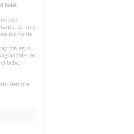
el bebé.
e mueven
 tanto, es muy
 posiblemente
pray con agua
sagradable.Los
 el bebé,
nto siempre.